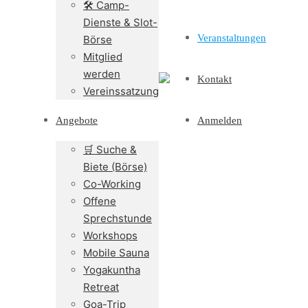
🛠️ Camp-
Dienste & Slot-
Veranstaltungen
Börse
Mitglied
werden
Kontakt
Vereinssatzung
Angebote
Anmelden
🛒 Suche &
Biete (Börse)
Co-Working
Offene
Sprechstunde
Workshops
Mobile Sauna
Yogakuntha
Retreat
Goa-Trip