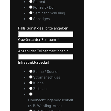
Retreat
Konzert / DJ
Seminar / Schulung
Sonstiges
Falls Sonstiges, bitte angeben
Gewünschter Zeitraum
*
Anzahl der Teilnehmer*innen
*
Infrastrukturbedarf
Bühne / Sound
Stromanschluss
Küche
Zeltplatz
Übernachtungsmöglichkeit
(z. B. Woofing-Area)