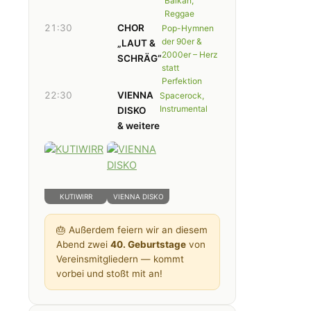
Balkan,
Reggae
21:30
CHOR
Pop-Hymnen
der 90er &
„LAUT &
2000er – Herz
SCHRÄG“
statt
Perfektion
22:30
VIENNA
Spacerock,
Instrumental
DISKO
& weitere
KUTIWIRR
VIENNA DISKO
🎂 Außerdem feiern wir an diesem
Abend zwei
40. Geburtstage
von
Vereinsmitgliedern — kommt
vorbei und stoßt mit an!