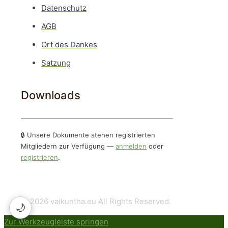
Datenschutz
AGB
Ort des Dankes
Satzung
Downloads
🔒 Unsere Dokumente stehen registrierten
Mitgliedern zur Verfügung —
anmelden
oder
registrieren
.
© 2026 vaikuntha.eu All Rights Reserved.
🌙
Zur Werkzeugleiste springen